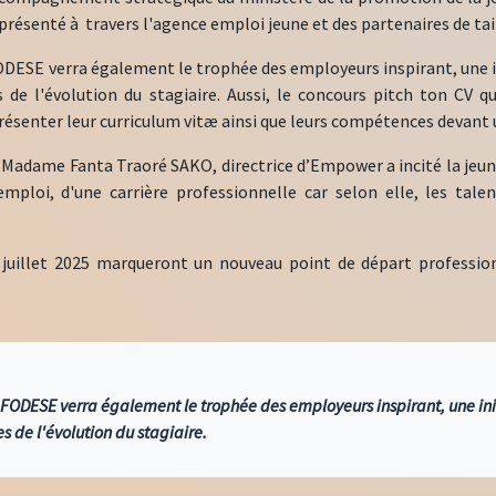
eprésenté à travers l'agence emploi jeune et des partenaires de tai
ODESE verra également le trophée des employeurs inspirant, une ini
s de l'évolution du stagiaire. Aussi, le concours pitch ton CV q
résenter leur curriculum vitæ ainsi que leurs compétences devant un
 Madame Fanta Traoré SAKO, directrice d’Empower a incité la jeune
l'emploi, d'une carrière professionnelle car selon elle, les tal
4 juillet 2025 marqueront un nouveau point de départ professi
 FODESE verra également le trophée des employeurs inspirant, une initi
s de l'évolution du stagiaire.